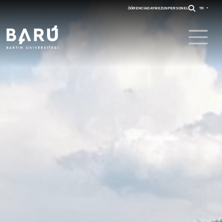
ÖĞRENCI
ADAY
MEZUN
PERSONEL
TR