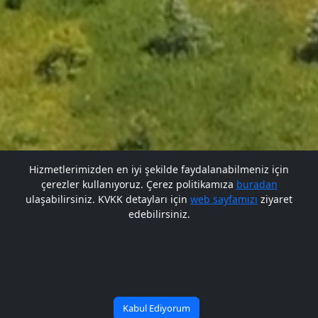
Hizmetlerimizden en iyi şekilde faydalanabilmeniz için
çerezler kullanıyoruz. Çerez politikamıza
buradan
Gelecek BARÜ'de
Gelecek BARÜ'de
ulaşabilirsiniz. KVKK detayları için
web sayfamızı
ziyaret
edebilirsiniz.
Bana Soru Sor | Ask Me
Başlıyor
Başlıyor
Kabul Ediyorum