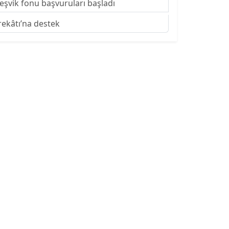
 teşvik fonu başvuruları başladı
rekâtı’na destek