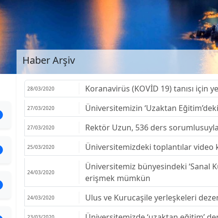
Haber Arşiv
Koranavirüs (KOVİD 19) tanısı için ye
28/03/2020
Üniversitemizin ‘Uzaktan Eğitim’deki
27/03/2020
Rektör Uzun, 536 ders sorumlusuyla 
27/03/2020
Üniversitemizdeki toplantılar video 
25/03/2020
Üniversitemiz bünyesindeki ‘Sanal K
24/03/2020
erişmek mümkün
Ulus ve Kurucaşile yerleşkeleri deze
24/03/2020
Üniversitemizde ‘uzaktan eğitim’ der
23/03/2020