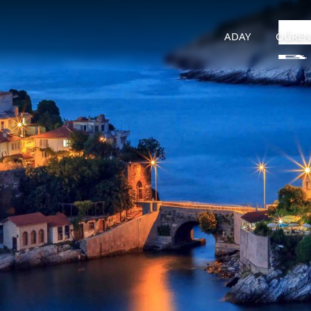
ADAY
ÖĞREN