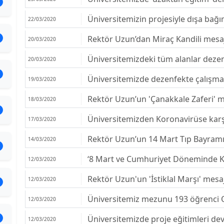
Üniversitemizin projesiyle dışa bağım
22/03/2020
Rektör Uzun’dan Miraç Kandili mesa
20/03/2020
Üniversitemizdeki tüm alanlar dezen
20/03/2020
Üniversitemizde dezenfekte çalışma
19/03/2020
Rektör Uzun’un 'Çanakkale Zaferi' m
18/03/2020
Üniversitemizden Koronavirüse karş
17/03/2020
Rektör Uzun’un 14 Mart Tıp Bayramı
14/03/2020
‘8 Mart ve Cumhuriyet Döneminde Kad
12/03/2020
Rektör Uzun'un 'İstiklal Marşı' mesaj
12/03/2020
Üniversitemiz mezunu 193 öğrenci 
12/03/2020
Üniversitemizde proje eğitimleri de
12/03/2020