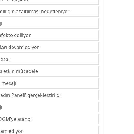
lılığın azaltılması hedefleniyor
jı
fekte ediliyor
ları devam ediyor
esajı
ı etkin mücadele
 mesajı
ın Paneli’ gerçekleştirildi
ı
OGM’ye atandı
vam ediyor