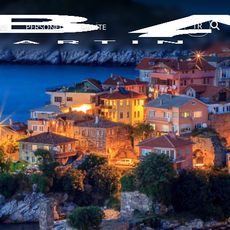
TR
Cİ
PERSONEL
KALİTE