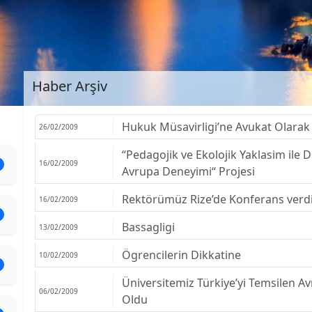
Haber Arşiv
Hukuk Müsavirligi’ne Avukat Olarak
26/02/2009
“Pedagojik ve Ekolojik Yaklasim il
16/02/2009
Avrupa Deneyimi“ Projesi
Rektörümüz Rize’de Konferans verd
16/02/2009
Bassagligi
13/02/2009
Ögrencilerin Dikkatine
10/02/2009
Üniversitemiz Türkiye’yi Temsilen Av
06/02/2009
Oldu