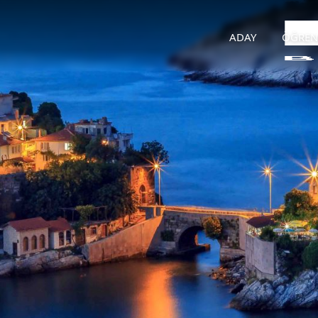
ADAY
ÖĞREN