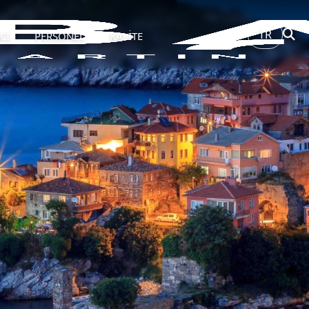
TR
Cİ
PERSONEL
KALİTE