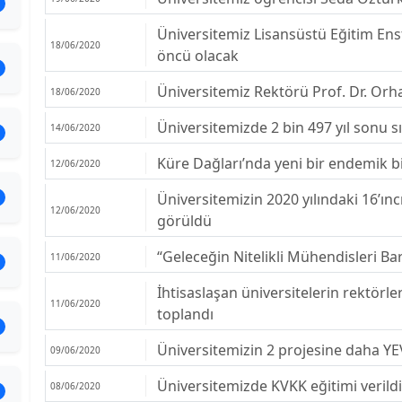
Üniversitemiz Lisansüstü Eğitim Enst
18/06/2020
öncü olacak
Üniversitemiz Rektörü Prof. Dr. Or
18/06/2020
Üniversitemizde 2 bin 497 yıl sonu 
14/06/2020
Küre Dağları’nda yeni bir endemik bi
12/06/2020
Üniversitemizin 2020 yılındaki 16’ın
12/06/2020
görüldü
“Geleceğin Nitelikli Mühendisleri Bar
11/06/2020
İhtisaslaşan üniversitelerin rektörl
11/06/2020
toplandı
Üniversitemizin 2 projesine daha Y
09/06/2020
Üniversitemizde KVKK eğitimi verild
08/06/2020