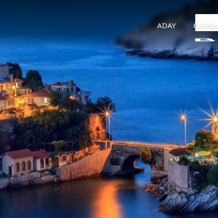
ADAY
ÖĞREN