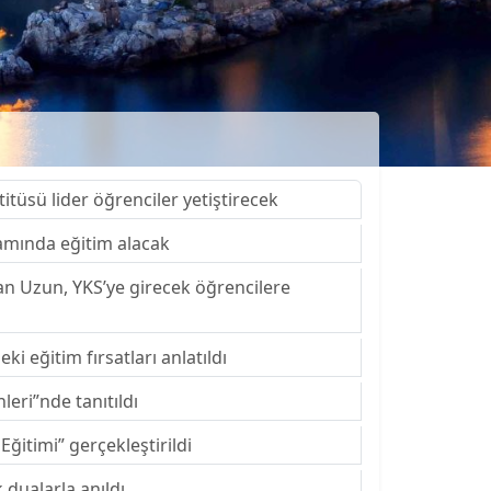
itüsü lider öğrenciler yetiştirecek
amında eğitim alacak
an Uzun, YKS’ye girecek öğrencilere
ki eğitim fırsatları anlatıldı
leri”nde tanıtıldı
ğitimi” gerçekleştirildi
 dualarla anıldı