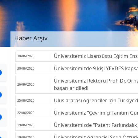
Haber Arşiv
Üniversitemiz Lisansüstü Eğitim Enst
30/06/2020
Üniversitemizde 9 kişi YEVDES kaps
30/06/2020
Üniversitemiz Rektörü Prof. Dr. Orh
26/06/2020
başarılar diledi
Uluslararası öğrenciler için Türkiye’de
25/06/2020
Üniversitemiz “Çevrimiçi Tanıtım Gün
22/06/2020
Üniversitemizde “Patent Farkındalık E
19/06/2020
Üniversitemiz öğrencisi Seda Öztürk
19/06/2020