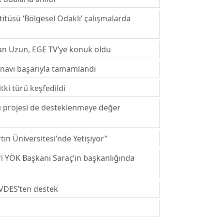
itüsü ‘Bölgesel Odaklı’ çalışmalarda
han Uzun, EGE TV’ye konuk oldu
sınavı başarıyla tamamlandı
tki türü keşfedildi
cı projesi de desteklenmeye değer
tın Üniversitesi’nde Yetişiyor”
eri YÖK Başkanı Saraç’ın başkanlığında
EVDES’ten destek
i