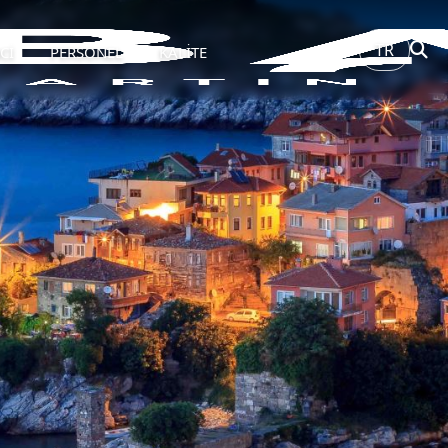
TR
Cİ
PERSONEL
KALİTE