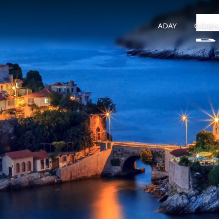
ADAY
ÖĞREN