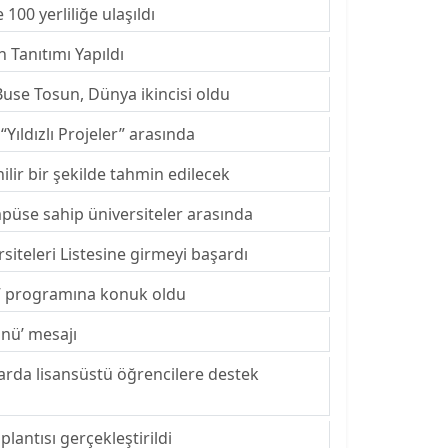
00 yerliliğe ulaşıldı
Tanıtımı Yapıldı
use Tosun, Dünya ikincisi oldu
“Yıldızlı Projeler” arasında
lir bir şekilde tahmin edilecek
püse sahip üniversiteler arasında
iteleri Listesine girmeyi başardı
” programına konuk oldu
nü’ mesajı
larda lisansüstü öğrencilere destek
lantısı gerçekleştirildi