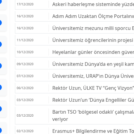
Askeri haberleşme sisteminde yüzde 1
17/12/2020
Adım Adım Uzaktan Ölçme Portalının 
16/12/2020
Üniversitemiz mezunu milli sporcu B
16/12/2020
Üniversitemiz öğrencilerinin projesi 
11/12/2020
Heyelanlar günler öncesinden güveni
10/12/2020
Üniversitemiz Dünya’da en yeşil kam
09/12/2020
Üniversitemiz, URAP’ın Dünya Ünivers
07/12/2020
Rektör Uzun, ÜLKE TV “Genç Vizyon
06/12/2020
Rektör Uzun’un ‘Dünya Engelliler Gü
03/12/2020
Bartın TSO ‘bölgesel odaklı’ çalışma
03/12/2020
veriyor
Erasmus+ Bilgilendirme ve Eğitim Top
02/12/2020