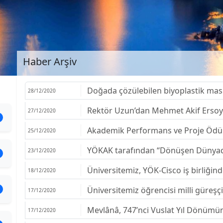
Haber Arşiv
Doğada çözülebilen biyoplastik mas
28/12/2020
Rektör Uzun’dan Mehmet Akif Ersoy
27/12/2020
Akademik Performans ve Proje Ödül 
25/12/2020
YÖKAK tarafından “Dönüşen Dünyada L
23/12/2020
Üniversitemiz, YÖK-Cisco iş birliğinde
18/12/2020
Üniversitemiz öğrencisi milli güreşç
17/12/2020
Mevlânâ, 747’nci Vuslat Yıl Dönümü
17/12/2020