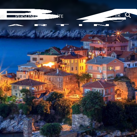
TR
Cİ
PERSONEL
KALİTE