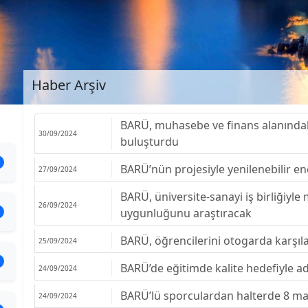
Haber Arşiv
BARÜ, muhasebe ve finans alanındaki
30/09/2024
buluşturdu
BARÜ’nün projesiyle yenilenebilir ene
27/09/2024
BARÜ, üniversite-sanayi iş birliğiyle
26/09/2024
uygunluğunu araştıracak
BARÜ, öğrencilerini otogarda karşıl
25/09/2024
BARÜ’de eğitimde kalite hedefiyle a
24/09/2024
BARÜ’lü sporculardan halterde 8 m
24/09/2024