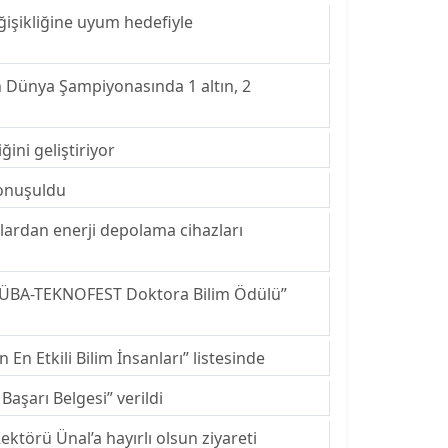
ğişikliğine uyum hedefiyle
n Dünya Şampiyonasında 1 altın, 2
ğini geliştiriyor
konuşuldu
klardan enerji depolama cihazları
TÜBA-TEKNOFEST Doktora Bilim Ödülü”
n Etkili Bilim İnsanları” listesinde
Başarı Belgesi” verildi
ktörü Ünal’a hayırlı olsun ziyareti