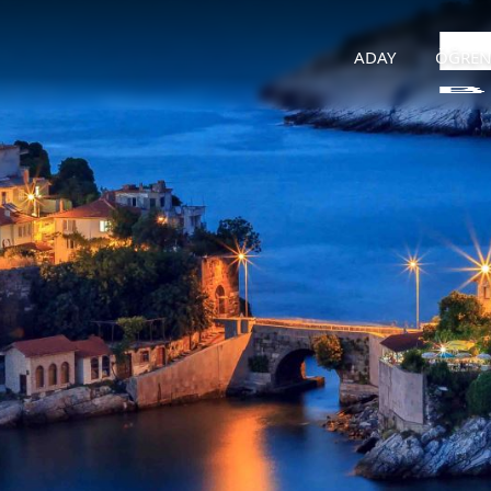
ADAY
ÖĞREN