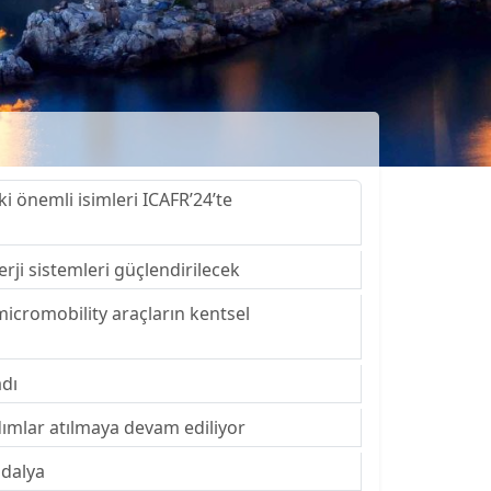
 önemli isimleri ICAFR’24’te
rji sistemleri güçlendirilecek
 micromobility araçların kentsel
adı
dımlar atılmaya devam ediliyor
adalya