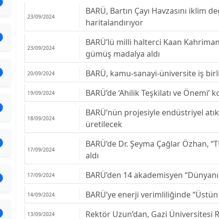
BARÜ, Bartın Çayı Havzasını iklim de
23/09/2024
haritalandırıyor
BARÜ’lü milli halterci Kaan Kahrima
23/09/2024
gümüş madalya aldı
BARÜ, kamu-sanayi-üniversite iş birli
20/09/2024
BARÜ’de ‘Ahilik Teşkilatı ve Önemi’ 
19/09/2024
BARÜ’nün projesiyle endüstriyel atı
18/09/2024
üretilecek
BARÜ’de Dr. Şeyma Çağlar Özhan, “
17/09/2024
aldı
BARÜ’den 14 akademisyen “Dünyanın E
17/09/2024
BARÜ’ye enerji verimliliğinde “Üstün 
14/09/2024
Rektör Uzun’dan, Gazi Üniversitesi Re
13/09/2024