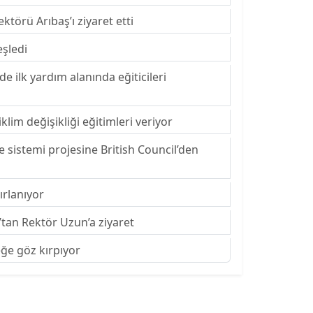
törü Arıbaş’ı ziyaret etti
eşledi
 ilk yardım alanında eğiticileri
lim değişikliği eğitimleri veriyor
e sistemi projesine British Council’den
ırlanıyor
’tan Rektör Uzun’a ziyaret
ceğe göz kırpıyor