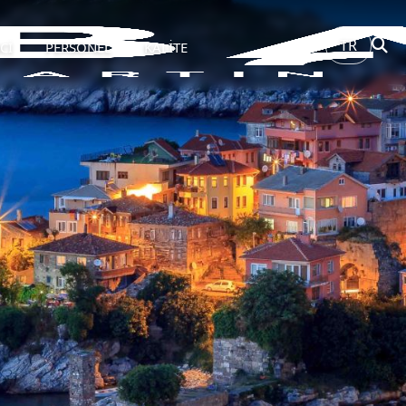
TR
Cİ
PERSONEL
KALİTE