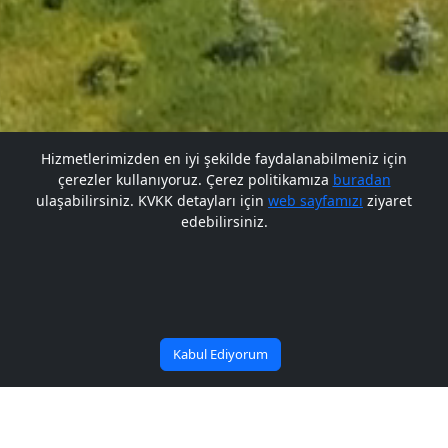
Hizmetlerimizden en iyi şekilde faydalanabilmeniz için
çerezler kullanıyoruz. Çerez politikamıza
buradan
Gelecek BARÜ'de
Gelecek BARÜ'de
ulaşabilirsiniz. KVKK detayları için
web sayfamızı
ziyaret
edebilirsiniz.
Bana Soru Sor | Ask Me
Başlıyor
Başlıyor
Kabul Ediyorum
Haber Arşiv