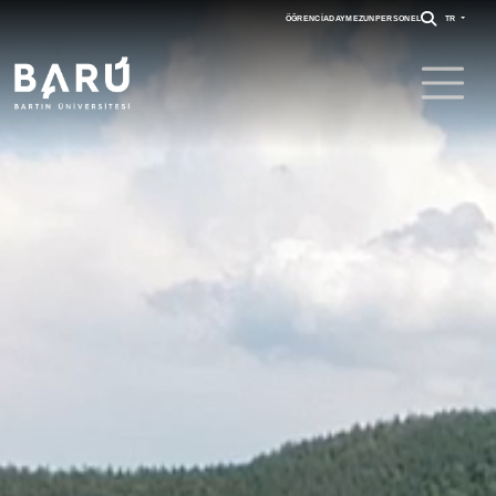
ÖĞRENCI
ADAY
MEZUN
PERSONEL
TR