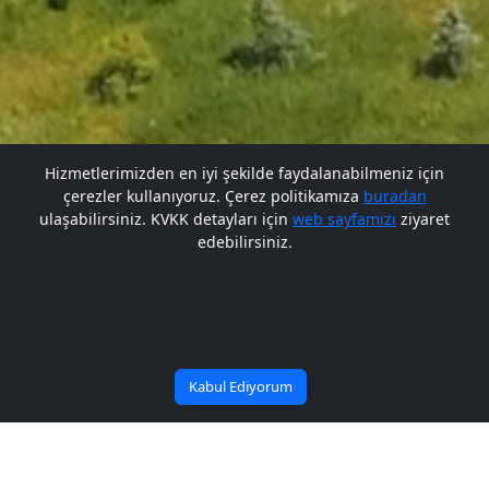
Hizmetlerimizden en iyi şekilde faydalanabilmeniz için
çerezler kullanıyoruz. Çerez politikamıza
buradan
Gelecek BARÜ'de
Gelecek BARÜ'de
ulaşabilirsiniz. KVKK detayları için
web sayfamızı
ziyaret
edebilirsiniz.
Bana Soru Sor | Ask Me
Başlıyor
Başlıyor
Kabul Ediyorum
Duyuru Arşiv