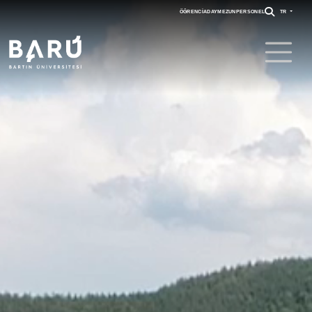
ÖĞRENCI
ADAY
MEZUN
PERSONEL
TR