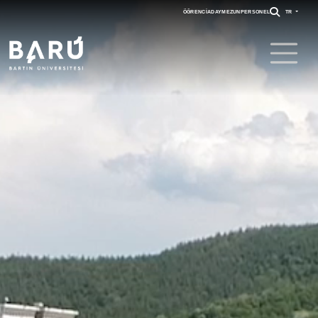
ÖĞRENCI
ADAY
MEZUN
PERSONEL
TR