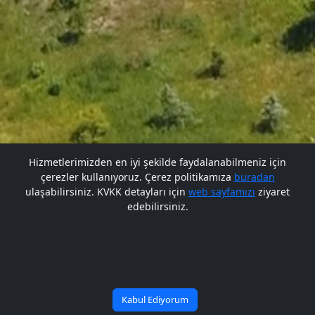
Hizmetlerimizden en iyi şekilde faydalanabilmeniz için
çerezler kullanıyoruz. Çerez politikamıza
buradan
Gelecek BARÜ'de
Gelecek BARÜ'de
ulaşabilirsiniz. KVKK detayları için
web sayfamızı
ziyaret
edebilirsiniz.
Bana Soru Sor | Ask Me
Başlıyor
Başlıyor
Kabul Ediyorum