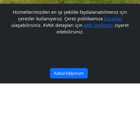
Hizmetlerimizden en iyi şekilde faydalanabilmeniz için
çerezler kullanıyoruz. Çerez politikamıza
buradan
Gelecek BARÜ'de
Gelecek BARÜ'de
ulaşabilirsiniz. KVKK detayları için
web sayfamızı
ziyaret
edebilirsiniz.
Bana Soru Sor | Ask Me
Başlıyor
Başlıyor
Kabul Ediyorum
Duyuru Arşiv
Duyuru Arşiv
Görevde Yükselme ve Unvan Değişikliği
29/01/2019