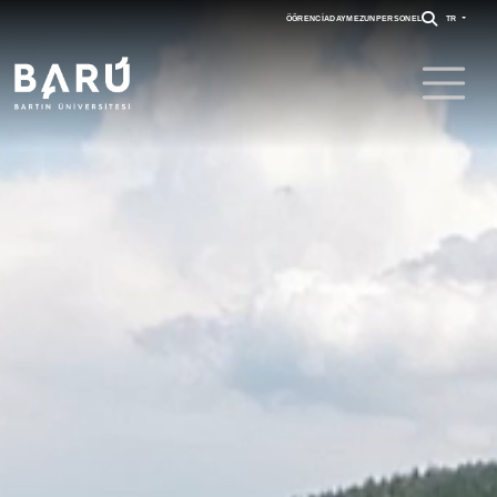
ÖĞRENCI
ADAY
MEZUN
PERSONEL
TR