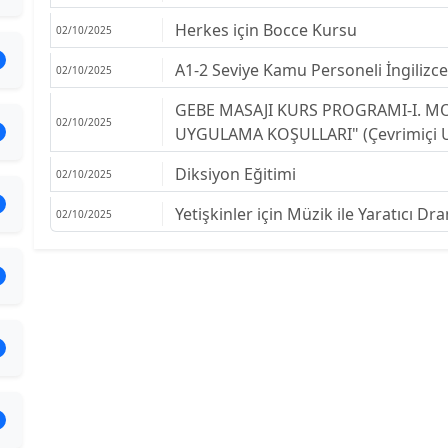
Herkes için Bocce Kursu
02/10/2025
A1-2 Seviye Kamu Personeli İngilizc
02/10/2025
GEBE MASAJI KURS PROGRAMI-I. M
02/10/2025
UYGULAMA KOŞULLARI" (Çevrimiçi U
Diksiyon Eğitimi
02/10/2025
Yetişkinler için Müzik ile Yaratıcı D
02/10/2025