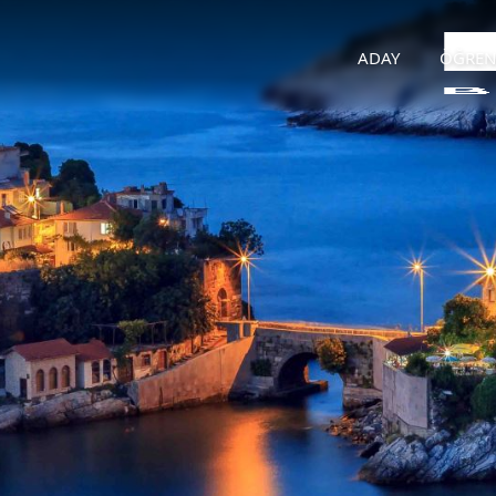
ADAY
ÖĞREN