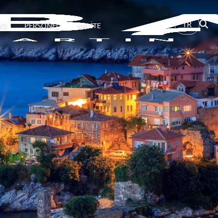
TR
Cİ
PERSONEL
KALİTE