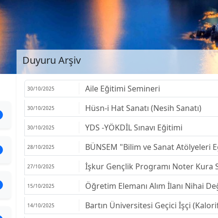
Duyuru Arşiv
Aile Eğitimi Semineri
30/10/2025
Hüsn-i Hat Sanatı (Nesih Sanatı)
30/10/2025
YDS -YÖKDİL Sınavı Eğitimi
30/10/2025
BÜNSEM "Bilim ve Sanat Atölyeleri Eğ
28/10/2025
İşkur Gençlik Programı Noter Kura 
27/10/2025
Öğretim Elemanı Alım İlanı Nihai De
15/10/2025
Bartın Üniversitesi Geçici İşçi (Kalo
14/10/2025