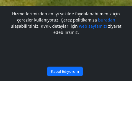
Hizmetlerimizden en iyi şekilde faydalanabilmeniz için
çerezler kullanıyoruz. Çerez politikamıza
buradan
Gelecek BARÜ'de
Gelecek BARÜ'de
ulaşabilirsiniz. KVKK detayları için
web sayfamızı
ziyaret
edebilirsiniz.
Bana Soru Sor | Ask Me
Başlıyor
Başlıyor
Kabul Ediyorum
Duyuru Arşiv
Duyuru Arşiv
İdari İzinler Hakkında
31/05/2020