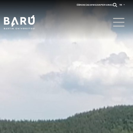
ÖĞRENCI
ADAY
MEZUN
PERSONEL
TR