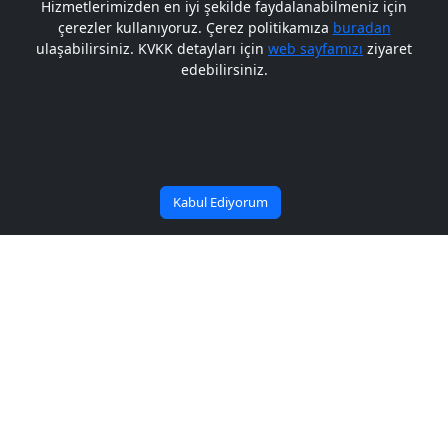
Hizmetlerimizden en iyi şekilde faydalanabilmeniz için
çerezler kullanıyoruz. Çerez politikamıza
buradan
Gelecek BARÜ'de
ulaşabilirsiniz. KVKK detayları için
web sayfamızı
ziyaret
edebilirsiniz.
Bana Soru Sor | Ask Me
Başlıyor
Kabul Ediyorum
Duyuru Arşiv
Duyuru Arşiv
ALES Sonuçlarının Geçerliliği Hakkında
28/09/2018
2018-2019 Öğretim Yılı Güz Yarıyılı Ders