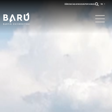
ÖĞRENCI
ADAY
MEZUN
PERSONEL
TR