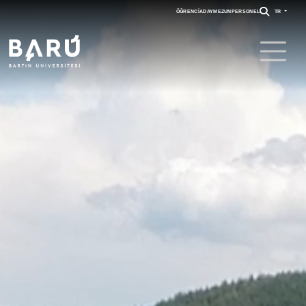
ÖĞRENCI
ADAY
MEZUN
PERSONEL
TR