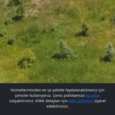
Hizmetlerimizden en iyi şekilde faydalanabilmeniz için
çerezler kullanıyoruz. Çerez politikamıza
buradan
Gelecek BARÜ'de
Gelecek BARÜ'de
ulaşabilirsiniz. KVKK detayları için
web sayfamızı
ziyaret
edebilirsiniz.
Bana Soru Sor | Ask Me