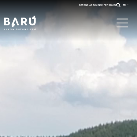
ÖĞRENCI
ADAY
MEZUN
PERSONEL
TR