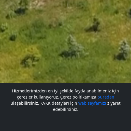
Hizmetlerimizden en iyi şekilde faydalanabilmeniz için
çerezler kullanıyoruz. Çerez politikamıza
buradan
Gelecek BARÜ'de
Gelecek BARÜ'de
ulaşabilirsiniz. KVKK detayları için
web sayfamızı
ziyaret
edebilirsiniz.
Bana Soru Sor | Ask Me
Başlıyor
Başlıyor