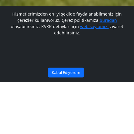
Hizmetlerimizden en iyi şekilde faydalanabilmeniz için
çerezler kullanıyoruz. Çerez politikamıza
buradan
Gelecek BARÜ'de
ulaşabilirsiniz. KVKK detayları için
web sayfamızı
ziyaret
edebilirsiniz.
Bana Soru Sor | Ask Me
Başlıyor
Kabul Ediyorum
BARÜ, muhasebe ve finans
alanındaki önemli isimleri
ICAFR’24’te buluşturdu
Yayın Tarihi: 30/09/2024
Paylaş: