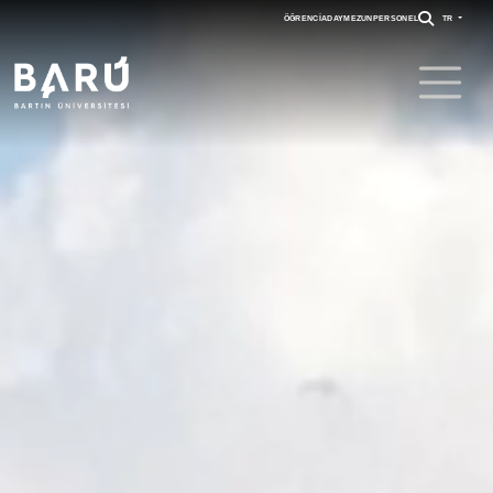
ÖĞRENCI
ADAY
MEZUN
PERSONEL
TR