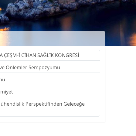
A ÇEŞM-İ CİHAN SAĞLIK KONGRESİ
eri ve Önlemler Sempozyumu
umu
emiyet
 Mühendislik Perspektifinden Geleceğe