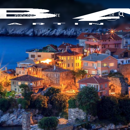
TR
Cİ
PERSONEL
KALİTE