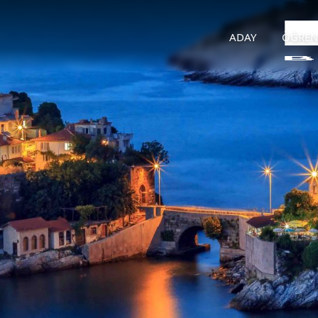
ADAY
ÖĞREN