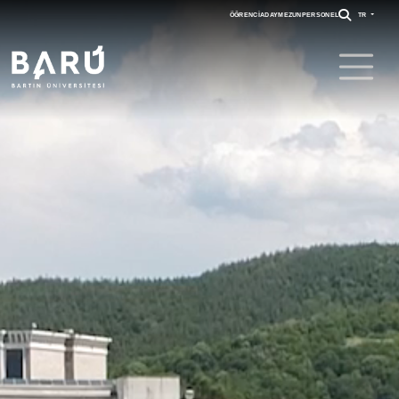
ÖĞRENCI
ADAY
MEZUN
PERSONEL
TR