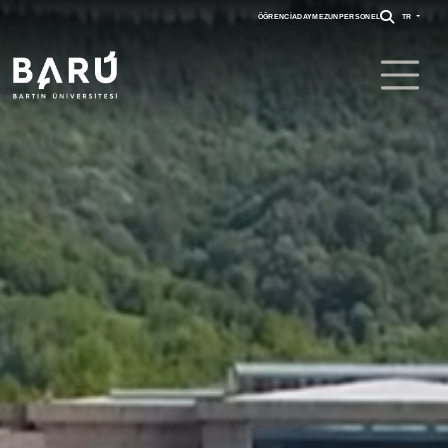
ÖĞRENCI
ADAY
MEZUN
PERSONEL
TR