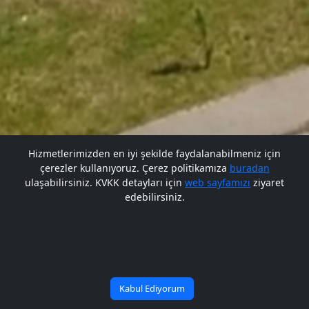
Hizmetlerimizden en iyi şekilde faydalanabilmeniz için
çerezler kullanıyoruz. Çerez politikamıza
buradan
Gelecek BARÜ'de
ulaşabilirsiniz. KVKK detayları için
web sayfamızı
ziyaret
edebilirsiniz.
Bana Soru Sor | Ask Me
Başlıyor
Kabul Ediyorum