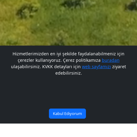
Hizmetlerimizden en iyi şekilde faydalanabilmeniz için
çerezler kullanıyoruz. Çerez politikamıza
buradan
Gelecek BARÜ'de
Gelecek BARÜ'de
ulaşabilirsiniz. KVKK detayları için
web sayfamızı
ziyaret
edebilirsiniz.
Bana Soru Sor | Ask Me
Başlıyor
Başlıyor
Kabul Ediyorum
Vali Dirim’den Rektör Uzun’a