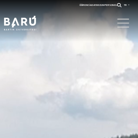
ÖĞRENCI
ADAY
MEZUN
PERSONEL
TR