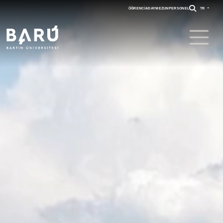
ÖĞRENCI
ADAY
MEZUN
PERSONEL
TR