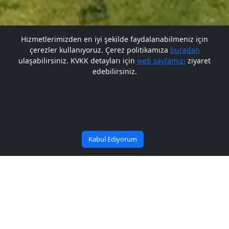
Hizmetlerimizden en iyi şekilde faydalanabilmeniz için
çerezler kullanıyoruz. Çerez politikamıza
buradan
Gelecek BARÜ'de
ulaşabilirsiniz. KVKK detayları için
web sayfamızı
ziyaret
edebilirsiniz.
Bana Soru Sor | Ask Me
Başlıyor
Kabul Ediyorum
Üniversitemiz mezunu Onay,
kaymakam oldu
Yayın Tarihi: 12/09/2018
Paylaş: