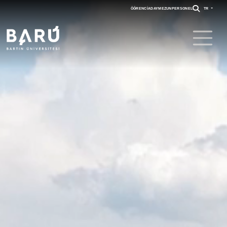
ÖĞRENCI
ADAY
MEZUN
PERSONEL
TR