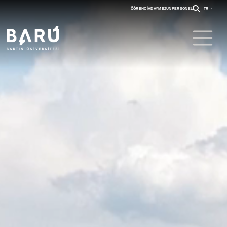
ÖĞRENCI
ADAY
MEZUN
PERSONEL
TR