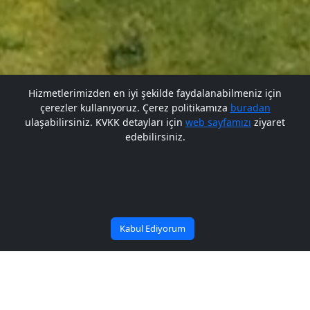
Hizmetlerimizden en iyi şekilde faydalanabilmeniz için
çerezler kullanıyoruz. Çerez politikamıza
buradan
Gelecek BARÜ'de
ulaşabilirsiniz. KVKK detayları için
web sayfamızı
ziyaret
edebilirsiniz.
Bana Soru Sor | Ask Me
Başlıyor
Kabul Ediyorum
28.01.2020 tarihinde
üniversitemiz ile PTT arasında