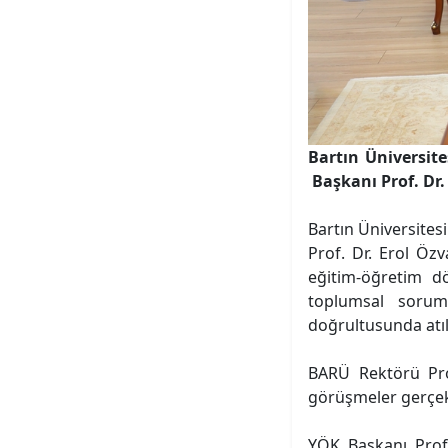
Bartın Üniversit
Başkanı Prof. Dr.
Bartın Üniversite
Prof. Dr. Erol Özv
eğitim-öğretim dö
toplumsal sorumlu
doğrultusunda atıl
BARÜ Rektörü Pro
görüşmeler gerçekl
YÖK Başkanı Prof.