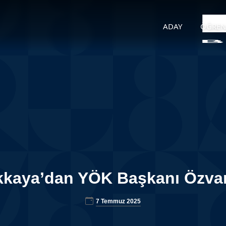
ADAY
ÖĞREN
kkaya’dan YÖK Başkanı Özvar’
7 Temmuz 2025