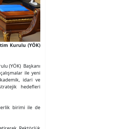
etim Kurulu (YÖK)
rulu (YÖK) Başkanı
çalışmalar ile yeni
akademik, idari ve
tratejik hedefleri
lik birimi ile de
etirerek Rektörlük