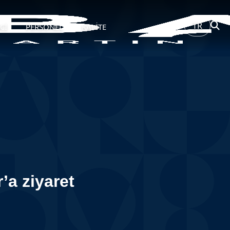
TR
Cİ
PERSONEL
KALİTE
a ziyaret