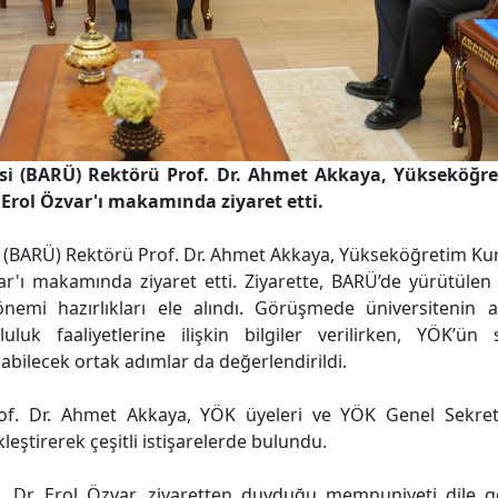
esi (BARÜ) Rektörü Prof. Dr. Ahmet Akkaya, Yükseköğr
 Erol Özvar'ı makamında ziyaret etti.
si (BARÜ) Rektörü Prof. Dr. Ahmet Akkaya, Yükseköğretim Ku
ar'ı makamında ziyaret etti. Ziyarette, BARÜ’de yürütülen 
nemi hazırlıkları ele alındı. Görüşmede üniversitenin 
luk faaliyetlerine ilişkin bilgiler verilirken, YÖK’ün s
abilecek ortak adımlar da değerlendirildi.
f. Dr. Ahmet Akkaya, YÖK üyeleri ve YÖK Genel Sekreter
eştirerek çeşitli istişarelerde bulundu.
 Dr. Erol Özvar, ziyaretten duyduğu memnuniyeti dile g