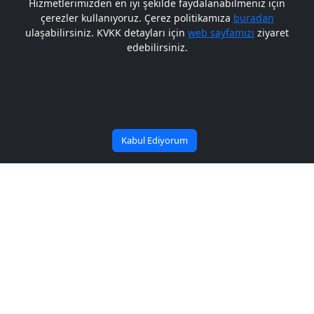
Hizmetlerimizden en iyi şekilde faydalanabilmeniz için
çerezler kullanıyoruz. Çerez politikamıza
buradan
Gelecek BARÜ'de
ulaşabilirsiniz. KVKK detayları için
web sayfamızı
ziyaret
edebilirsiniz.
Bana Soru Sor | Ask Me
Başlıyor
Kabul Ediyorum
Geleceğin girişimcileri bu
etkinlikte bir araya geldi
Yayın Tarihi: 02/12/2021
Paylaş:
Üniversitemizin KOSGEB iş birliğinde gerçekleştirdiği
etkinlikte girişimcilik ve inovasyonun önemine