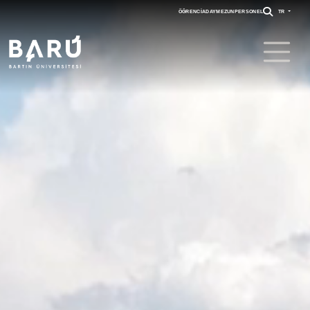
ÖĞRENCI
ADAY
MEZUN
PERSONEL
TR