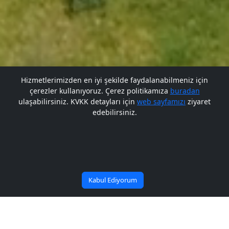
Hizmetlerimizden en iyi şekilde faydalanabilmeniz için
çerezler kullanıyoruz. Çerez politikamıza
buradan
Gelecek BARÜ'de
ulaşabilirsiniz. KVKK detayları için
web sayfamızı
ziyaret
edebilirsiniz.
Bana Soru Sor | Ask Me
Başlıyor
Kabul Ediyorum
Enerji verimliliği ve tasarrufu