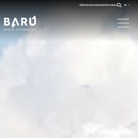
ÖĞRENCI
ADAY
MEZUN
PERSONEL
TR