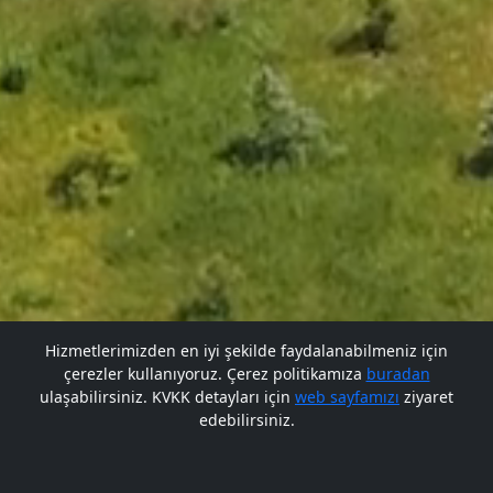
Hizmetlerimizden en iyi şekilde faydalanabilmeniz için
çerezler kullanıyoruz. Çerez politikamıza
buradan
Gelecek BARÜ'de
Gelecek BARÜ'de
ulaşabilirsiniz. KVKK detayları için
web sayfamızı
ziyaret
edebilirsiniz.
Bana Soru Sor | Ask Me
Başlıyor
Başlıyor