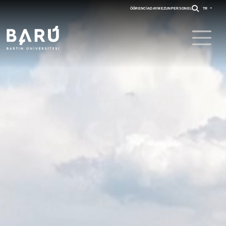
ÖĞRENCI
ADAY
MEZUN
PERSONEL
TR