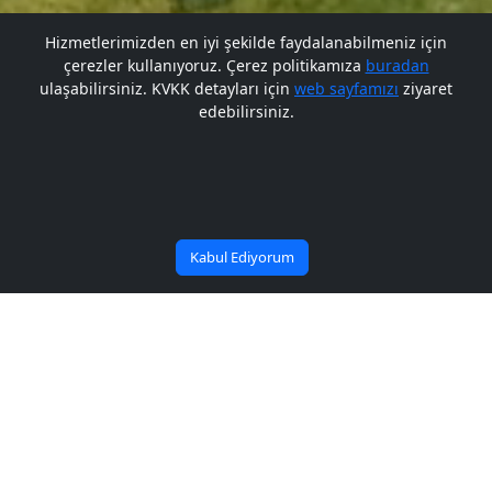
Hizmetlerimizden en iyi şekilde faydalanabilmeniz için
çerezler kullanıyoruz. Çerez politikamıza
buradan
Gelecek BARÜ'de
ulaşabilirsiniz. KVKK detayları için
web sayfamızı
ziyaret
edebilirsiniz.
Bana Soru Sor | Ask Me
Başlıyor
Kabul Ediyorum
BARÜ’nün matematik
alanındaki projesine
TÜBİTAK’tan destek
Yayın Tarihi: 31/10/2025
Paylaş: