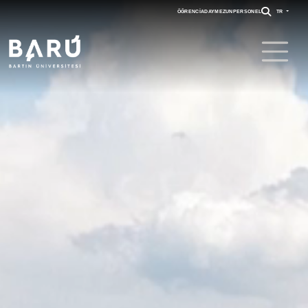
ÖĞRENCI
ADAY
MEZUN
PERSONEL
TR