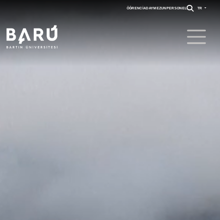
ÖĞRENCI
ADAY
MEZUN
PERSONEL
TR