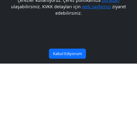
çerezler kullanıyoruz. Çerez politikamıza
buradan
Gelecek BARÜ'de
ulaşabilirsiniz. KVKK detayları için
web sayfamızı
ziyaret
edebilirsiniz.
Bana Soru Sor | Ask Me
Başlıyor
Kabul Ediyorum
BARÜ’lü öğrencilerden
uluslararası güreş
şampiyonalarında önemli
başarı
Yayın Tarihi: 14/10/2025
Paylaş: