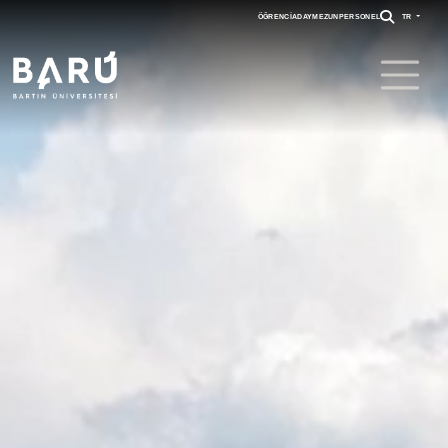
ÖĞRENCI
ADAY
MEZUN
PERSONEL
TR