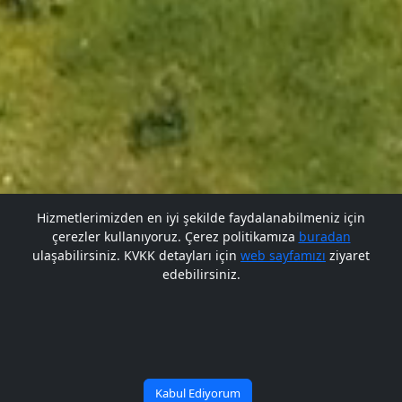
Hizmetlerimizden en iyi şekilde faydalanabilmeniz için
çerezler kullanıyoruz. Çerez politikamıza
buradan
Gelecek BARÜ'de
ulaşabilirsiniz. KVKK detayları için
web sayfamızı
ziyaret
edebilirsiniz.
Bana Soru Sor | Ask Me
Başlıyor
Kabul Ediyorum