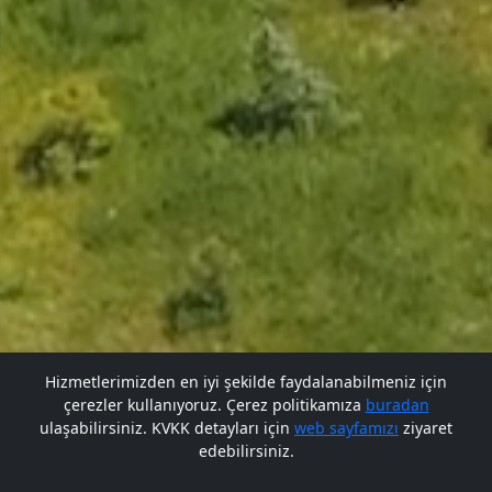
Hizmetlerimizden en iyi şekilde faydalanabilmeniz için
çerezler kullanıyoruz. Çerez politikamıza
buradan
Gelecek BARÜ'de
ulaşabilirsiniz. KVKK detayları için
web sayfamızı
ziyaret
edebilirsiniz.
Bana Soru Sor | Ask Me