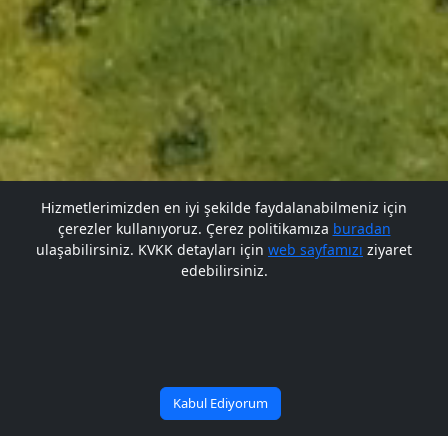
Hizmetlerimizden en iyi şekilde faydalanabilmeniz için
çerezler kullanıyoruz. Çerez politikamıza
buradan
Gelecek BARÜ'de
ulaşabilirsiniz. KVKK detayları için
web sayfamızı
ziyaret
edebilirsiniz.
Bana Soru Sor | Ask Me
Başlıyor
Kabul Ediyorum