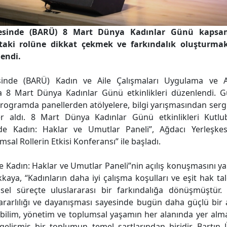
tesinde (BARÜ) 8 Mart Dünya Kadınlar Günü kapsam
taki rolüne dikkat çekmek ve farkındalık oluşturmak 
lendi.
esinde (BARÜ) Kadın ve Aile Çalışmaları Uygulama ve 
 8 Mart Dünya Kadınlar Günü etkinlikleri düzenlendi. 
programda panellerden atölyelere, bilgi yarışmasından serg
er aldı. 8 Mart Dünya Kadınlar Günü etkinlikleri Kutlu
nde Kadın: Haklar ve Umutlar Paneli”, Ağdacı Yerleşkesi
al Rollerin Etkisi Konferansı” ile başladı.
de Kadın: Haklar ve Umutlar Paneli”nin açılış konuşmasını
kaya, “Kadınların daha iyi çalışma koşulları ve eşit hak tale
hsel süreçte uluslararası bir farkındalığa dönüşmüştür.
kararlılığı ve dayanışması sayesinde bugün daha güçlü bir 
 bilim, yönetim ve toplumsal yaşamın her alanında yer alm
elişmiş bir toplumun temel şartlarından biridir. Bartın Ü