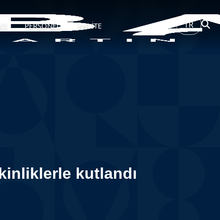
TR
Cİ
PERSONEL
KALİTE
inliklerle kutlandı