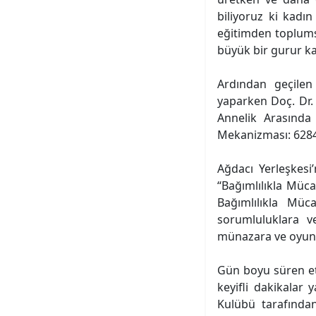
biliyoruz ki kadın
eğitimden toplumsa
büyük bir gurur ka
Ardından geçilen
yaparken Doç. Dr. 
Annelik Arasında
Mekanizması: 6284 
Ağdacı Yerleşkesi’
“Bağımlılıkla Müca
Bağımlılıkla Müc
sorumluluklara ve
münazara ve oyun a
Gün boyu süren etki
keyifli dakikalar
Kulübü tarafından