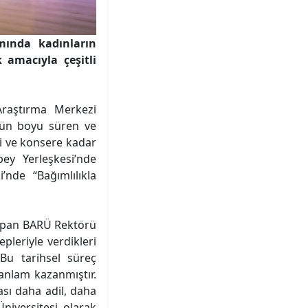
ında kadınların
amacıyla çeşitli
Araştırma Merkezi
Gün boyu süren ve
i ve konsere kadar
bey Yerleşkesi’nde
’nde “Bağımlılıkla
 yapan BARÜ Rektörü
pleriyle verdikleri
 Bu tarihsel süreç
anlam kazanmıştır.
ası daha adil, daha
niversitesi olarak