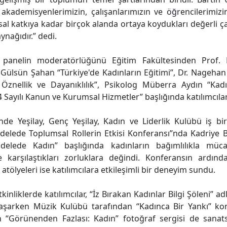
 akademisyenlerimizin, çalışanlarımızın ve öğrencilerimiz
l katkıya kadar birçok alanda ortaya koydukları değerli çal
ynağıdır.” dedi.
 panelin moderatörlüğünü Eğitim Fakültesinden Prof.
Gülsün Şahan “Türkiye'de Kadınların Eğitimi”, Dr. Nagehan
 Öznellik ve Dayanıklılık”, Psikolog Müberra Aydın “Ka
Sayılı Kanun ve Kurumsal Hizmetler” başlığında katılımcılara
nde Yeşilay, Genç Yeşilay, Kadın ve Liderlik Kulübü iş bi
delede Toplumsal Rollerin Etkisi Konferansı”nda Kadriye B
adelede Kadın” başlığında kadınların bağımlılıkla müca
 karşılaştıkları zorluklara değindi. Konferansın ardında
tölyeleri ise katılımcılara etkileşimli bir deneyim sundu.
nliklerde katılımcılar, “İz Bırakan Kadınlar Bilgi Şöleni” adl
 yaşarken Müzik Kulübü tarafından “Kadınca Bir Yankı” kons
 “Görünenden Fazlası: Kadın” fotoğraf sergisi de sanats