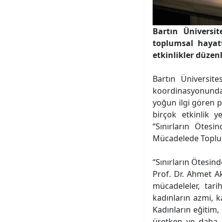
Bartın Üniversi
toplumsal hayat
etkinlikler düzen
Bartın Üniversit
koordinasyonunda
yoğun ilgi gören 
birçok etkinlik y
“Sınırların Ötesi
Mücadelede Toplums
“Sınırların Ötesin
Prof. Dr. Ahmet Ak
mücadeleler, tari
kadınların azmi, 
Kadınların eğitim,
üretken ve daha g