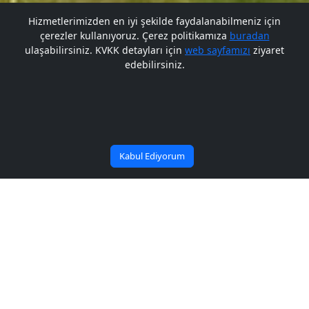
Hizmetlerimizden en iyi şekilde faydalanabilmeniz için
çerezler kullanıyoruz. Çerez politikamıza
buradan
Gelecek BARÜ'de
ulaşabilirsiniz. KVKK detayları için
web sayfamızı
ziyaret
edebilirsiniz.
Bana Soru Sor | Ask Me
Başlıyor
Kabul Ediyorum
BARÜ’de “24 Kasım
Öğretmenler Günü” kutlandı
Yayın Tarihi: 24/11/2025
Paylaş:
Bartın Üniversitesinde (BARÜ) “24 Kasım