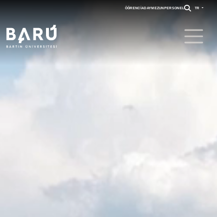
ÖĞRENCI
ADAY
MEZUN
PERSONEL
TR