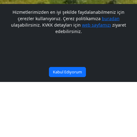
Hizmetlerimizden en iyi şekilde faydalanabilmeniz için
çerezler kullanıyoruz. Çerez politikamıza
buradan
Gelecek BARÜ'de
Gelecek BARÜ'de
ulaşabilirsiniz. KVKK detayları için
web sayfamızı
ziyaret
edebilirsiniz.
Bana Soru Sor | Ask Me
Başlıyor
Başlıyor
Kabul Ediyorum
Yüzyilin Sorunlari ve
Sosyolojinin Imkânlari-V
Ögrenci Sempozyumu
Yayın Tarihi: 03/05/2016
Paylaş: