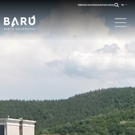
ÖĞRENCI
ADAY
MEZUN
PERSONEL
TR