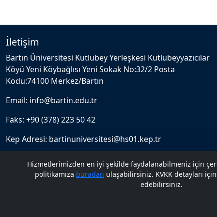
İletişim
Bartın Üniversitesi Kutlubey Yerleşkesi Kutlubeyyazıcılar
Köyü Yeni Köybağlısı Yeni Sokak No:32/2 Posta
Kodu:74100 Merkez/Bartın
Email: info@bartin.edu.tr
Faks: +90 (378) 223 50 42
Kep Adresi: bartinuniversitesi@hs01.kep.tr
Bartın Üniversitesi Kutlubey Kampüsü
Hizmetlerimizden en iyi şekilde faydalanabilmeniz için çer
politikamıza
buradan
ulaşabilirsiniz. KVKK detayları içi
edebilirsiniz.