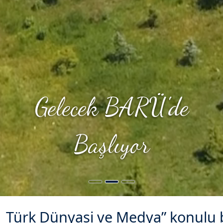
Gelecek BARÜ'de
Gelecek BARÜ'de
Başlıyor
Başlıyor
Türk Dünyasi ve Medya” konulu 