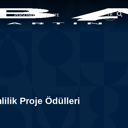
TR
Cİ
PERSONEL
KALİTE
ilik Proje Ödülleri