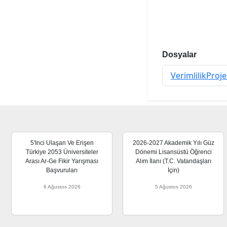
Dosyalar
VerimlilikProje
5'inci Ulaşan Ve Erişen
2026-2027 Akademik Yılı Güz
Türkiye 2053 Üniversiteler
Dönemi Lisansüstü Öğrenci
Arası Ar-Ge Fikir Yarışması
Alım İlanı (T.C. Vatandaşları
Başvuruları
İçin)
6 Ağustos 2026
5 Ağustos 2026