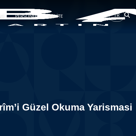
TR
Cİ
PERSONEL
KALİTE
erîm’i Güzel Okuma Yarismasi