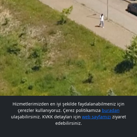
Hizmetlerimizden en iyi şekilde faydalanabilmeniz için
çerezler kullanıyoruz. Çerez politikamıza
buradan
Gelecek BARÜ'de
ulaşabilirsiniz. KVKK detayları için
web sayfamızı
ziyaret
edebilirsiniz.
Bana Soru Sor | Ask Me