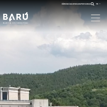
ÖĞRENCI
ADAY
MEZUN
PERSONEL
TR