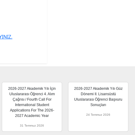
YINIZ.
2026-2027 Akademik Yılı İçin
2026-2027 Akademik Yılı Güz
Uluslararası Öğrenci 4. Alım
Dönemi II. Lisansüstü
Çağrısı / Fourth Call For
Uluslararası Öğrenci Başvuru
International Student
Sonuçları
Applications For The 2026-
24 Temmuz 2026
2027 Academic Year
31 Temmuz 2026