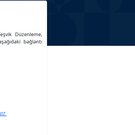
eşvik Düzenleme,
şağıdaki bağlantı
IZ.