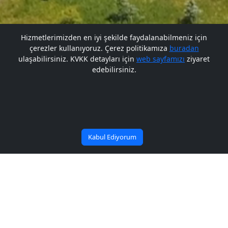
Hizmetlerimizden en iyi şekilde faydalanabilmeniz için
çerezler kullanıyoruz. Çerez politikamıza
buradan
Gelecek BARÜ'de
Gelecek BARÜ'de
ulaşabilirsiniz. KVKK detayları için
web sayfamızı
ziyaret
edebilirsiniz.
Bana Soru Sor | Ask Me
Başlıyor
Başlıyor
Kabul Ediyorum
2014-2015 Egitim Ögretim Yili
Bahar Yariyili Kayit
Yenileme/Derse Yazilim
Islemleri