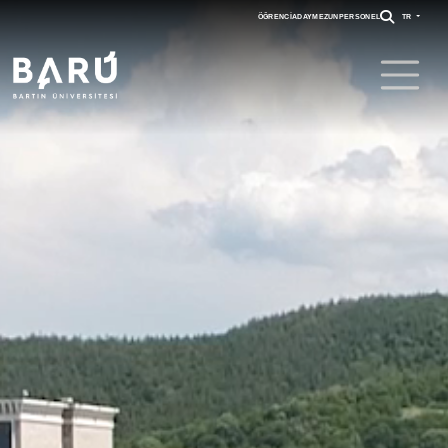
ÖĞRENCI
ADAY
MEZUN
PERSONEL
TR